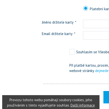
Platební ka
Jméno držitele karty
*
Email držitele karty
*
Souhlasím se Všeob
Při platbě kartou, prosí
webové stránky
dejmede