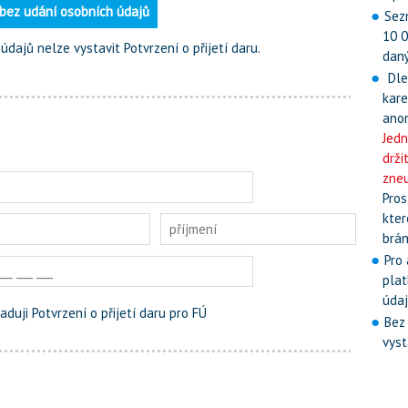
 bez udání osobních údajů
Sez
10 0
dajů nelze vystavit Potvrzení o přijetí daru.
daný
Dle
kare
ano
Jedn
drži
zneu
Pros
kter
brán
Pro
plat
údaj
aduji Potvrzení o přijetí daru pro FÚ
Bez
vyst