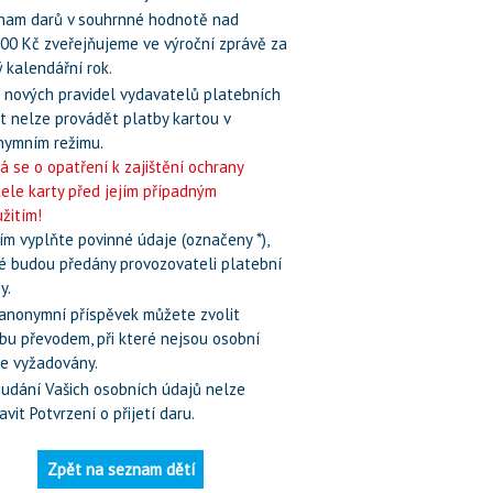
nam darů v souhrnné hodnotě nad
00 Kč zveřejňujeme ve výroční zprávě za
 kalendářní rok.
 nových pravidel vydavatelů platebních
t nelze provádět platby kartou v
nymním režimu.
á se o opatření k zajištění ochrany
tele karty před jejím případným
žitím!
ím vyplňte povinné údaje (označeny *),
é budou předány provozovateli platební
y.
 anonymní příspěvek můžete zvolit
bu převodem, při které nejsou osobní
e vyžadovány.
 udání Vašich osobních údajů nelze
avit Potvrzení o přijetí daru.
Zpět na seznam dětí