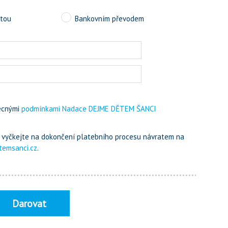
rtou
Bankovním převodem
ecnými
podmínkami Nadace DEJME DĚTEM ŠANCI
m, vyčkejte na dokončení platebního procesu návratem na
temsanci.cz
.
Darovat