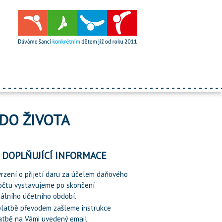
 DO ŽIVOTA
DOPLŇUJÍCÍ INFORMACE
vrzení o přijetí daru za účelem daňového
očtu vystavujeme po skončení
álního účetního období.
 platbě převodem zašleme instrukce
atbě na Vámi uvedený email.