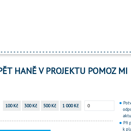
PĚT HANĚ V PROJEKTU POMOZ MI
Pot
100 Kč
300 Kč
500 Kč
1 000 Kč
odp
aktu
Při
k pl