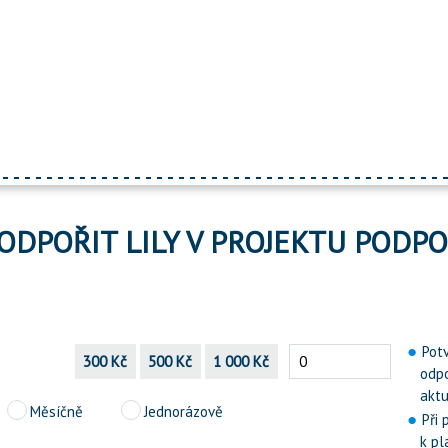
ODPOŘIT LILY V PROJEKTU PODP
Pot
300 Kč
500 Kč
1 000 Kč
odp
aktu
Měsíčně
Jednorázově
Při
k pl