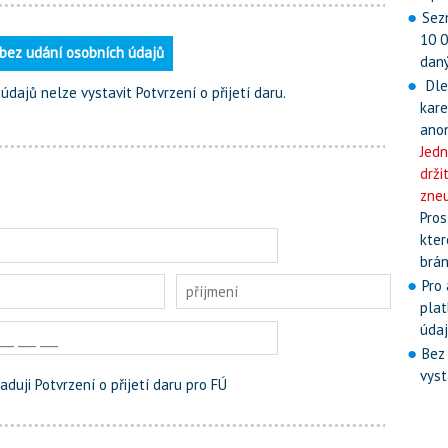
Sez
10 0
 bez udání osobních údajů
daný
Dle
dajů nelze vystavit Potvrzení o přijetí daru.
kare
ano
Jedn
drži
zneu
Pros
kter
brán
Pro
plat
údaj
Bez
vyst
aduji Potvrzení o přijetí daru pro FÚ