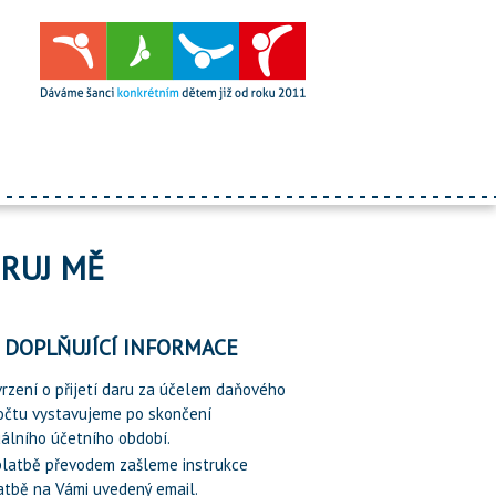
ORUJ MĚ
DOPLŇUJÍCÍ INFORMACE
vrzení o přijetí daru za účelem daňového
očtu vystavujeme po skončení
álního účetního období.
 platbě převodem zašleme instrukce
atbě na Vámi uvedený email.