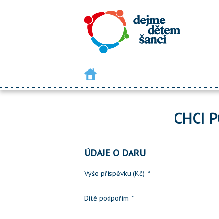
CHCI P
ÚDAJE O DARU
Výše příspěvku (Kč)
*
Dítě podpořím
*