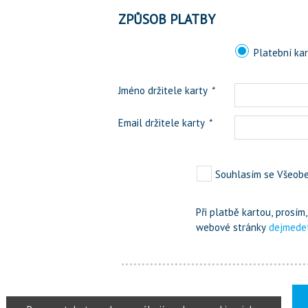
ZPŮSOB PLATBY
Platební ka
Jméno držitele karty
*
Email držitele karty
*
Souhlasím se Všeob
Při platbě kartou, prosí
webové stránky
dejmede