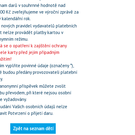
nam darů v souhrnné hodnotě nad
00 Kč zveřejňujeme ve výroční zprávě za
 kalendářní rok.
 nových pravidel vydavatelů platebních
t nelze provádět platby kartou v
nymním režimu.
á se o opatření k zajištění ochrany
tele karty před jejím případným
žitím!
ím vyplňte povinné údaje (označeny *),
é budou předány provozovateli platební
y.
 anonymní příspěvek můžete zvolit
bu převodem, při které nejsou osobní
e vyžadovány.
 udání Vašich osobních údajů nelze
avit Potvrzení o přijetí daru.
Zpět na seznam dětí