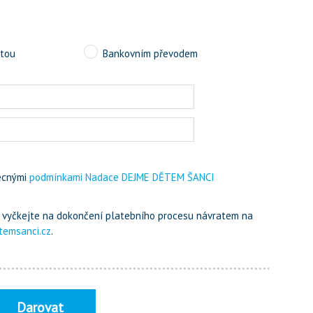
rtou
Bankovním převodem
ecnými
podmínkami Nadace DEJME DĚTEM ŠANCI
m, vyčkejte na dokončení platebního procesu návratem na
temsanci.cz
.
Darovat