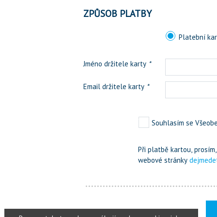
ZPŮSOB PLATBY
Platební ka
Jméno držitele karty
*
Email držitele karty
*
Souhlasím se Všeob
Při platbě kartou, prosí
webové stránky
dejmede