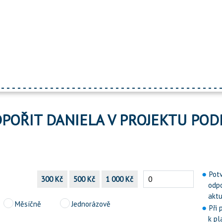
DPOŘIT DANIELA V PROJEKTU POD
Pot
300 Kč
500 Kč
1 000 Kč
odp
aktu
Měsíčně
Jednorázově
Při
k pl