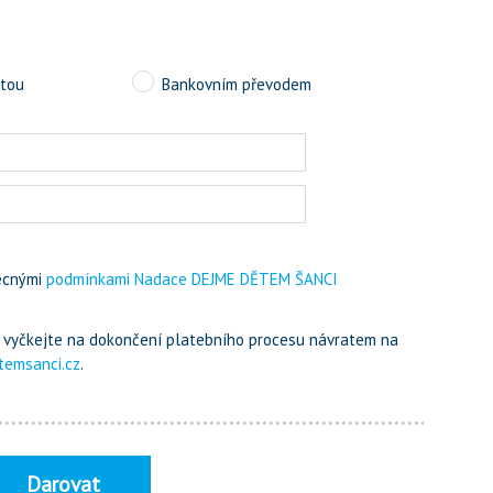
rtou
Bankovním převodem
ecnými
podmínkami Nadace DEJME DĚTEM ŠANCI
m, vyčkejte na dokončení platebního procesu návratem na
temsanci.cz
.
Darovat