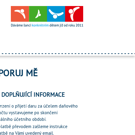
PORUJ MĚ
DOPLŇUJÍCÍ INFORMACE
vrzení o přijetí daru za účelem daňového
očtu vystavujeme po skončení
álního účetního období.
 platbě převodem zašleme instrukce
atbě na Vámi uvedený email.