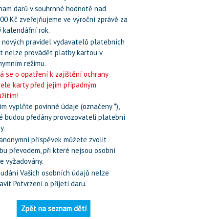
nam darů v souhrnné hodnotě nad
00 Kč zveřejňujeme ve výroční zprávě za
 kalendářní rok.
 nových pravidel vydavatelů platebních
t nelze provádět platby kartou v
nymním režimu.
á se o opatření k zajištění ochrany
tele karty před jejím případným
žitím!
ím vyplňte povinné údaje (označeny *),
é budou předány provozovateli platební
y.
 anonymní příspěvek můžete zvolit
bu převodem, při které nejsou osobní
e vyžadovány.
 udání Vašich osobních údajů nelze
avit Potvrzení o přijetí daru.
Zpět na seznam dětí