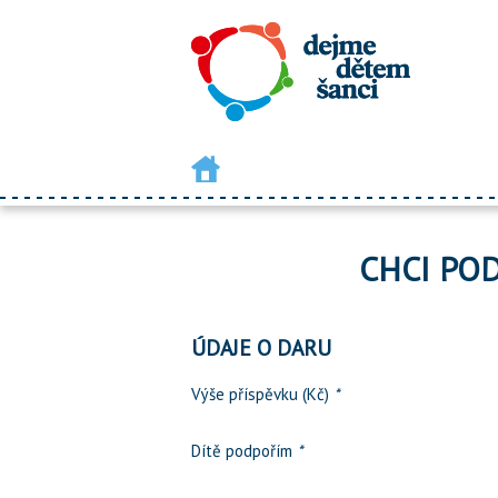
CHCI PO
ÚDAJE O DARU
Výše příspěvku (Kč)
*
Dítě podpořím
*