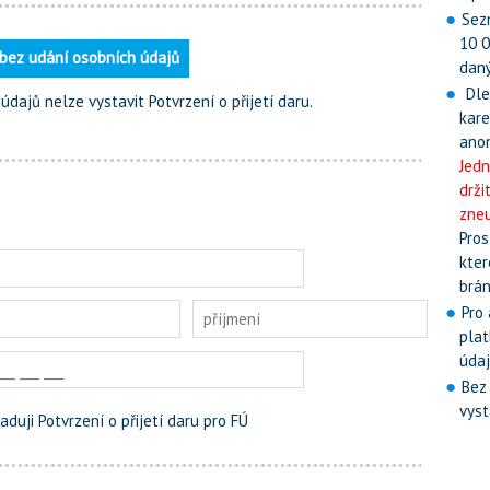
Sez
10 0
 bez udání osobních údajů
daný
Dle
dajů nelze vystavit Potvrzení o přijetí daru.
kare
ano
Jedn
drži
zneu
Pros
kter
brán
Pro
plat
údaj
Bez
vyst
aduji Potvrzení o přijetí daru pro FÚ