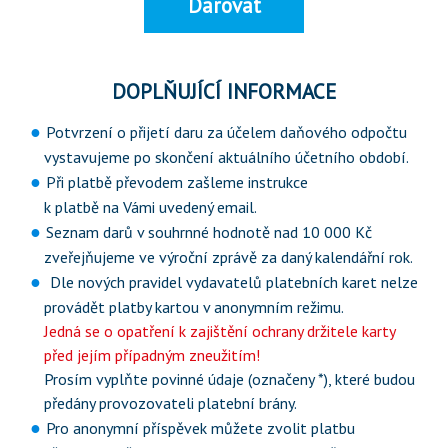
Darovat
DOPLŇUJÍCÍ INFORMACE
Potvrzení o přijetí daru za účelem daňového odpočtu
vystavujeme po skončení aktuálního účetního období.
Při platbě převodem zašleme instrukce
k platbě na Vámi uvedený email.
Seznam darů v souhrnné hodnotě nad 10 000 Kč
zveřejňujeme ve výroční zprávě za daný kalendářní rok.
Dle nových pravidel vydavatelů platebních karet nelze
provádět platby kartou v anonymním režimu.
Jedná se o opatření k zajištění ochrany držitele karty
před jejím případným zneužitím!
Prosím vyplňte povinné údaje (označeny *), které budou
předány provozovateli platební brány.
Pro anonymní příspěvek můžete zvolit platbu