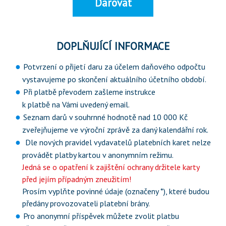
Darovat
DOPLŇUJÍCÍ INFORMACE
Potvrzení o přijetí daru za účelem daňového odpočtu
vystavujeme po skončení aktuálního účetního období.
Při platbě převodem zašleme instrukce
k platbě na Vámi uvedený email.
Seznam darů v souhrnné hodnotě nad 10 000 Kč
zveřejňujeme ve výroční zprávě za daný kalendářní rok.
Dle nových pravidel vydavatelů platebních karet nelze
provádět platby kartou v anonymním režimu.
Jedná se o opatření k zajištění ochrany držitele karty
před jejím případným zneužitím!
Prosím vyplňte povinné údaje (označeny *), které budou
předány provozovateli platební brány.
Pro anonymní příspěvek můžete zvolit platbu