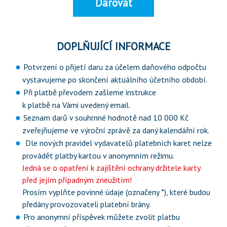
Darovat
DOPLŇUJÍCÍ INFORMACE
Potvrzení o přijetí daru za účelem daňového odpočtu
vystavujeme po skončení aktuálního účetního období.
Při platbě převodem zašleme instrukce
k platbě na Vámi uvedený email.
Seznam darů v souhrnné hodnotě nad 10 000 Kč
zveřejňujeme ve výroční zprávě za daný kalendářní rok.
Dle nových pravidel vydavatelů platebních karet nelze
provádět platby kartou v anonymním režimu.
Jedná se o opatření k zajištění ochrany držitele karty
před jejím případným zneužitím!
Prosím vyplňte povinné údaje (označeny *), které budou
předány provozovateli platební brány.
Pro anonymní příspěvek můžete zvolit platbu